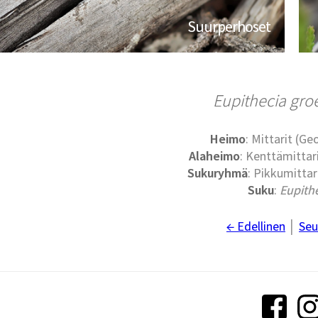
Suurperhoset
Eupithecia gr
Heimo
: Mittarit (G
Alaheimo
: Kenttämittari
Sukuryhmä
: Pikkumittari
Suku
:
Eupith
← Edellinen
│
Seu