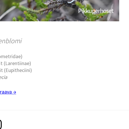
Pikkuperhoset
oenblomi
eometridae)
t (Larentiinae)
t (Eupitheciini)
ecia
raava →