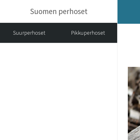
Suomen perhoset
Suurperhoset
Pikkuperhoset