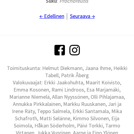
Suku
:
Prochoreutis
← Edellinen
│
Seuraava →
Toimituskunta: Helmut Diekmann, Jaana Ihme, Heikki
Tabell, Patrik Åberg
Valokuvaajat: Erkki Jaakohuhta, Maarit Koivisto,
Emma Kosonen, Rami Lindroos, Esa Marjamäki,
Marianne Niemelä, Allan Nyyssönen, Olli Pihlajamaa,
Annukka Pirkkalainen, Markku Ruuskanen, Jari ja
Irene Räty, Teppo Salmela, Erkki Santamala, Mika
Schafroth, Matti Selänne, Kimmo Silvonen, Eija
Soimola, Håkan Söderholm, Päivi Torkki, Tarmo
Virtanen, Jukka Vuorinen, Aarne ja Eino Ylönen