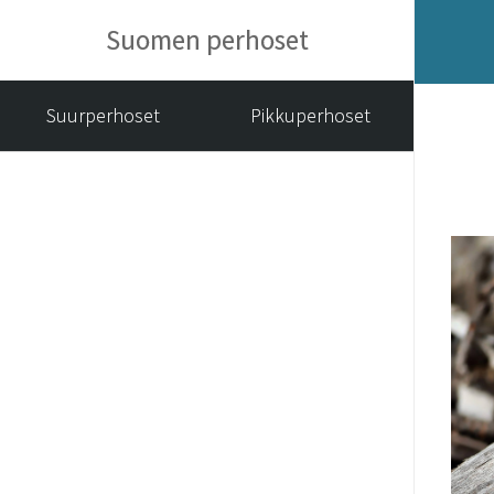
Suomen perhoset
Suurperhoset
Pikkuperhoset