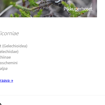
Pikkuperhoset
icorniae
t (Gelechioidea)
elechiidae)
chiinae
moschemini
alpa
raava →