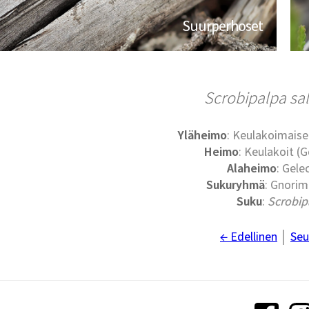
Suurperhoset
Scrobipalpa sal
Yläheimo
: Keulakoimaise
Heimo
: Keulakoit (G
Alaheimo
: Gele
Sukuryhmä
: Gnori
Suku
:
Scrobip
← Edellinen
│
Seu