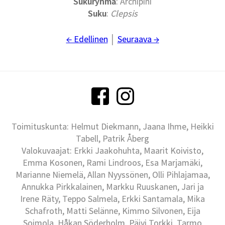
Sukuryhmä
: Archipini
Suku
:
Clepsis
← Edellinen
│
Seuraava →
Toimituskunta: Helmut Diekmann, Jaana Ihme, Heikki
Tabell, Patrik Åberg
Valokuvaajat: Erkki Jaakohuhta, Maarit Koivisto,
Emma Kosonen, Rami Lindroos, Esa Marjamäki,
Marianne Niemelä, Allan Nyyssönen, Olli Pihlajamaa,
Annukka Pirkkalainen, Markku Ruuskanen, Jari ja
Irene Räty, Teppo Salmela, Erkki Santamala, Mika
Schafroth, Matti Selänne, Kimmo Silvonen, Eija
Soimola, Håkan Söderholm, Päivi Torkki, Tarmo