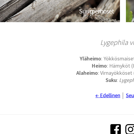
Suurperhoset
Lygephila v
Yläheimo
: Yökkösmaise
Heimo
: Hämyköt (
Alaheimo
: Virnayökköset
Suku
:
Lygeph
← Edellinen
│
Seu