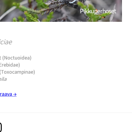
Pikkuperhoset
iciae
t (Noctuoidea)
Erebidae)
 (Toxocampinae)
ila
raava →