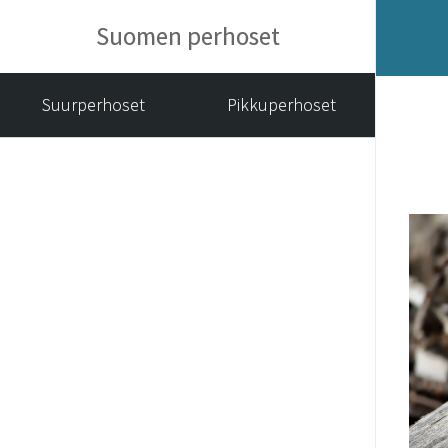
Suomen perhoset
Suurperhoset
Pikkuperhoset