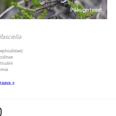
Pikkuperhoset
fasciella
epticulidae)
culinae
ticulini
emia
raava →