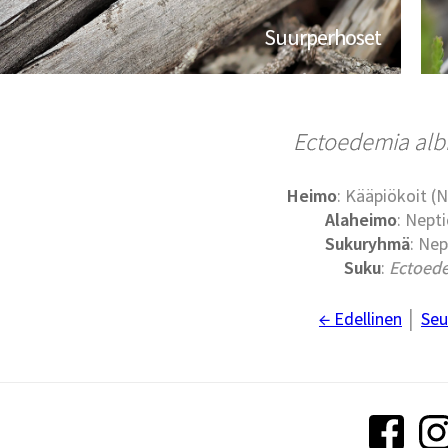
Suurperhoset
Ectoedemia albi
Heimo
: Kääpiökoit (N
Alaheimo
: Nepti
Sukuryhmä
: Nep
Suku
:
Ectoed
← Edellinen
│
Seu