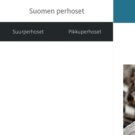
Suomen perhoset
Suurperhoset
Pikkuperhoset