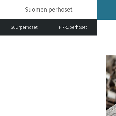
Suomen perhoset
Suurperhoset
Pikkuperhoset