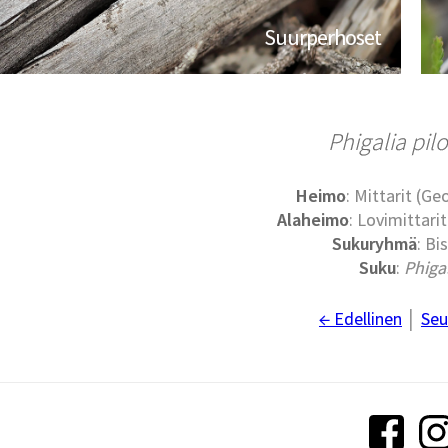
Suurperhoset
Phigalia pil
Heimo
: Mittarit (G
Alaheimo
: Lovimittari
Sukuryhmä
: Bi
Suku
:
Phiga
← Edellinen
│
Seu