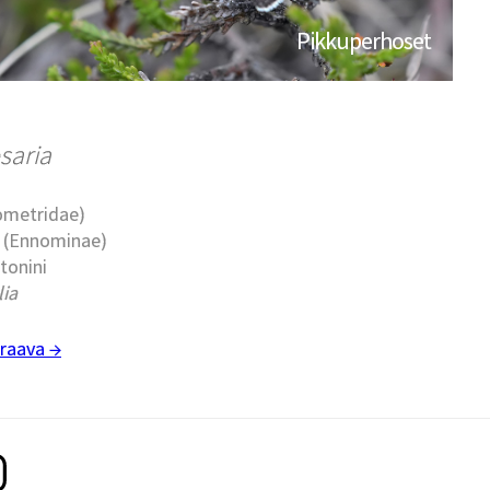
Pikkuperhoset
osaria
eometridae)
t (Ennominae)
stonini
lia
raava →