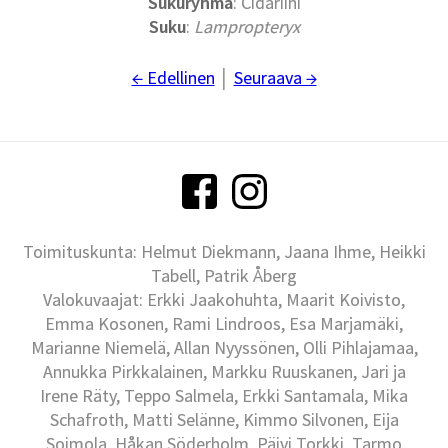
Sukuryhmä
: Cidariini
Suku
:
Lampropteryx
← Edellinen
│
Seuraava →
Toimituskunta: Helmut Diekmann, Jaana Ihme, Heikki
Tabell, Patrik Åberg
Valokuvaajat: Erkki Jaakohuhta, Maarit Koivisto,
Emma Kosonen, Rami Lindroos, Esa Marjamäki,
Marianne Niemelä, Allan Nyyssönen, Olli Pihlajamaa,
Annukka Pirkkalainen, Markku Ruuskanen, Jari ja
Irene Räty, Teppo Salmela, Erkki Santamala, Mika
Schafroth, Matti Selänne, Kimmo Silvonen, Eija
Soimola, Håkan Söderholm, Päivi Torkki, Tarmo