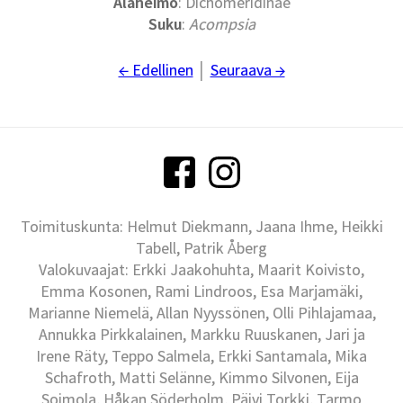
Alaheimo
: Dichomeridinae
Suku
:
Acompsia
← Edellinen
│
Seuraava →
Toimituskunta: Helmut Diekmann, Jaana Ihme, Heikki
Tabell, Patrik Åberg
Valokuvaajat: Erkki Jaakohuhta, Maarit Koivisto,
Emma Kosonen, Rami Lindroos, Esa Marjamäki,
Marianne Niemelä, Allan Nyyssönen, Olli Pihlajamaa,
Annukka Pirkkalainen, Markku Ruuskanen, Jari ja
Irene Räty, Teppo Salmela, Erkki Santamala, Mika
Schafroth, Matti Selänne, Kimmo Silvonen, Eija
Soimola, Håkan Söderholm, Päivi Torkki, Tarmo