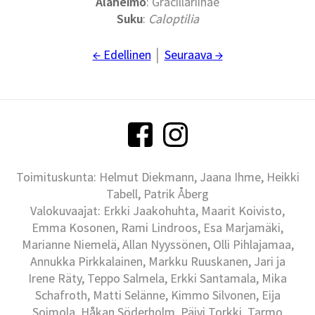
Alaheimo
: Gracillariinae
Suku
:
Caloptilia
← Edellinen
│
Seuraava →
Toimituskunta: Helmut Diekmann, Jaana Ihme, Heikki
Tabell, Patrik Åberg
Valokuvaajat: Erkki Jaakohuhta, Maarit Koivisto,
Emma Kosonen, Rami Lindroos, Esa Marjamäki,
Marianne Niemelä, Allan Nyyssönen, Olli Pihlajamaa,
Annukka Pirkkalainen, Markku Ruuskanen, Jari ja
Irene Räty, Teppo Salmela, Erkki Santamala, Mika
Schafroth, Matti Selänne, Kimmo Silvonen, Eija
Soimola, Håkan Söderholm, Päivi Torkki, Tarmo