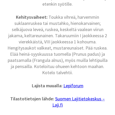
etenkin syötille.
Kehitysvaiheet:
Toukka vihreä, harvemmin
suklaanruskea tai mustahko, hienokarvainen;
selkäjuova leveä, ruskea, keskeltä vaalean viirun
jakama, keltareunainen. Takaruumiin I jaokkeessa 2
vierekkäistä, VIII jaokkeessa 1 kohouma.
Hengitysaukot valkeat, mustareunaiset. Pää ruskea.
Elää heinä-syyskuussa tuomella (Prunus padus) ja
paatsamalla (Frangula alnus), myös muilla lehtipuilla
ja pensailla. Koteloituu ohueen kehtoon maahan.
Kotelo talvehtii.
Lajista muualla:
Lepiforum
Tilastotietojen lähde:
Suomen Lajitietokeskus –
Laji.fi