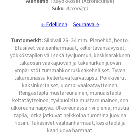
Alaheimo
: Iltayökköset (Acronictinae)
Suku
:
Acronicta
← Edellinen
│
Seuraava →
Tuntomerkit:
Siipiväli 26–34 mm. Pienehkö, hento.
Etusiivet vaaleanharmaaat, kellertävänsävyiset;
yökköstäplien väli sekä tyvijuomun, keskisarakkeen
takaosan vaakajuovan ja takanurkan juovan
ympäristöt tummahkonruskeakehnäiset. Tyven
takareunassa kellertävä karvatupsu. Poikkiviirut
kaksinkertaiset, ulompi vaaleatäytteinen.
Rengastäplä mustareunainen, munuaistäplä
keltatäytteinen, tyvipuolelta mustareunainen, sen
ulkoreuna häipyvä. Ulkoreunassa rivi pieniä, mustia
täpliä, jotka jatkuvat heikkoina tummina juovina
ripsiin. Takasiivet vaaleanharmaat, keskitäplä ja
kaarijuova harmaat.