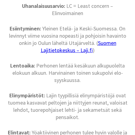
Uhanalaisuusarvio:
LC = Least concern –
Elinvoimainen
Esiintyminen:
Yleinen Etelä- ja Keski-Suomessa. On
levinnyt viime vuosina nopeasti ja pohjoisin havainto
onkin jo Oulun läheltä Utajärveltä. (
Suomen
Lajitietokeskus – Laji.fi
)
Lentoaika:
Perhonen lentää kesäkuun alkupuolelta
elokuun alkuun. Harvinainen toinen sukupolvi elo-
syyskuussa.
Elinympäristöt:
Lajin tyypillisiä elinympäristöjä ovat
tuomea kasvavat peltojen ja niittyjen reunat, valoisat
lehdot, tuorepohjaiset lehti- ja sekametsät sekä
pensaikot.
Elintavat:
Yöaktiivinen perhonen tulee hyvin valolle ja