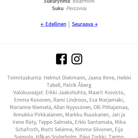
Sukuryhmä
: Boarmiini
Suku
:
Perconia
← Edellinen
│
Seuraava →
Toimituskunta: Helmut Diekmann, Jaana Ihme, Heikki
Tabell, Patrik Åberg
Valokuvaajat: Erkki Jaakohuhta, Maarit Koivisto,
Emma Kosonen, Rami Lindroos, Esa Marjamäki,
Marianne Niemelä, Allan Nyyssönen, Olli Pihlajamaa,
Annukka Pirkkalainen, Markku Ruuskanen, Jari ja
Irene Räty, Teppo Salmela, Erkki Santamala, Mika
Schafroth, Matti Selänne, Kimmo Silvonen, Eija
Soimola, Håkan Söderholm, Päivi Torkki, Tarmo