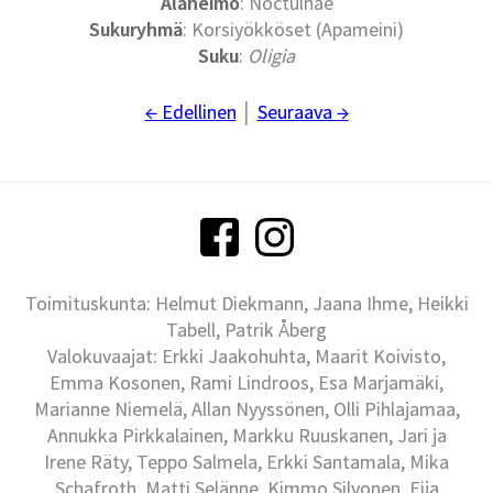
Alaheimo
: Noctuinae
Sukuryhmä
: Korsiyökköset (Apameini)
Suku
:
Oligia
← Edellinen
│
Seuraava →
Toimituskunta: Helmut Diekmann, Jaana Ihme, Heikki
Tabell, Patrik Åberg
Valokuvaajat: Erkki Jaakohuhta, Maarit Koivisto,
Emma Kosonen, Rami Lindroos, Esa Marjamäki,
Marianne Niemelä, Allan Nyyssönen, Olli Pihlajamaa,
Annukka Pirkkalainen, Markku Ruuskanen, Jari ja
Irene Räty, Teppo Salmela, Erkki Santamala, Mika
Schafroth, Matti Selänne, Kimmo Silvonen, Eija