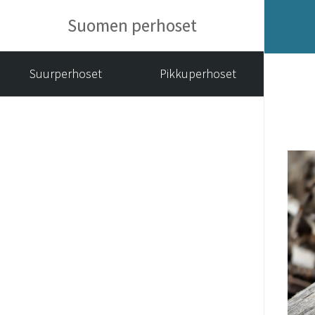
Suomen perhoset
Suurperhoset
Pikkuperhoset