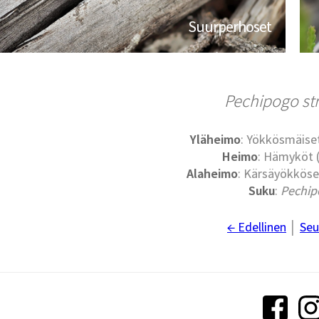
Suurperhoset
Pechipogo str
Yläheimo
: Yökkösmäise
Heimo
: Hämyköt 
Alaheimo
: Kärsäyökköse
Suku
:
Pechip
← Edellinen
│
Seu