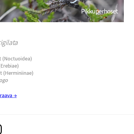
Pikkuperhoset
igilata
t (Noctuoidea)
(Erebiae)
t (Herminiinae)
ogo
raava →