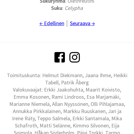
Sukuryhmä
: Olethreutini
Suku
:
Celypha
← Edellinen
│
Seuraava →
Toimituskunta: Helmut Diekmann, Jaana Ihme, Heikki
Tabell, Patrik Åberg
Valokuvaajat: Erkki Jaakohuhta, Maarit Koivisto,
Emma Kosonen, Rami Lindroos, Esa Marjamäki,
Marianne Niemelä, Allan Nyyssönen, Olli Pihlajamaa,
Annukka Pirkkalainen, Markku Ruuskanen, Jari ja
Irene Räty, Teppo Salmela, Erkki Santamala, Mika
Schafroth, Matti Selänne, Kimmo Silvonen, Eija
Soimola, Håkan Söderholm, Päivi Torkki, Tarmo