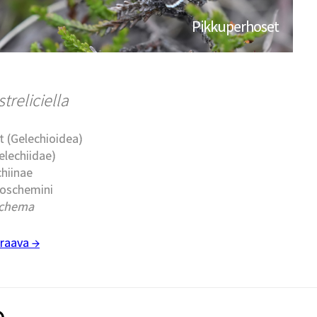
Pikkuperhoset
reliciella
t (Gelechioidea)
elechiidae)
chiinae
moschemini
schema
raava →