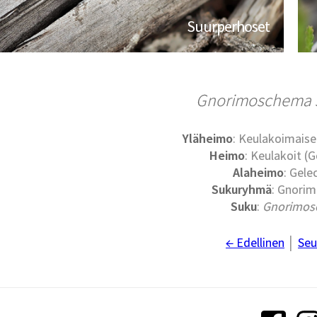
Suurperhoset
Gnorimoschema st
Yläheimo
: Keulakoimaise
Heimo
: Keulakoit (G
Alaheimo
: Gele
Sukuryhmä
: Gnori
Suku
:
Gnorimo
← Edellinen
│
Seu