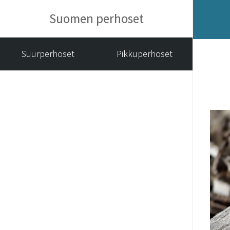
Suomen perhoset
Suurperhoset
Pikkuperhoset