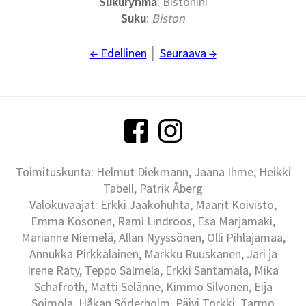
Sukuryhmä
: Bistonini
Suku
:
Biston
← Edellinen
│
Seuraava →
Toimituskunta: Helmut Diekmann, Jaana Ihme, Heikki
Tabell, Patrik Åberg
Valokuvaajat: Erkki Jaakohuhta, Maarit Koivisto,
Emma Kosonen, Rami Lindroos, Esa Marjamäki,
Marianne Niemelä, Allan Nyyssönen, Olli Pihlajamaa,
Annukka Pirkkalainen, Markku Ruuskanen, Jari ja
Irene Räty, Teppo Salmela, Erkki Santamala, Mika
Schafroth, Matti Selänne, Kimmo Silvonen, Eija
Soimola, Håkan Söderholm, Päivi Torkki, Tarmo