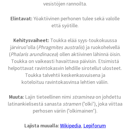
vesistöjen rannoilta.
Elintavat:
Yöaktiivinen perhonen tulee sekä valolle
että syötille.
Kehitysvaiheet:
Toukka elää syys-toukokuussa
järviruo’olla (
Phragmites australis
) ja ruokohelvellä
(
Phalaris arundinacea
) ollen aktiivinen lähinnä öisin.
Toukka on vaikeasti havaittava päivisin. Etsimistä
helpottavat ravintokasvin lehdille sirotellut ulosteet.
Toukka talvehtii keskenkasvuisena ja
koteloituu ravintokasvinsa lehtien väliin.
Muuta:
Lajin tieteellinen nimi
straminea
on johdettu
latinankielisestä sanasta
stramen
(’olki’), joka viittaa
perhosen väriin (’olkimainen’).
Lajista muualla:
Wikipedia
,
Lepiforum