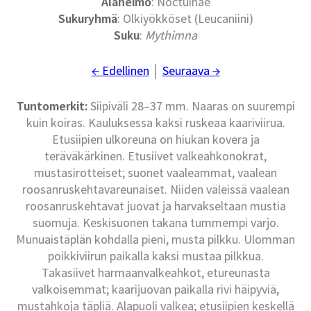
Alaheimo
: Noctuinae
Sukuryhmä
: Olkiyökköset (Leucaniini)
Suku
:
Mythimna
← Edellinen
│
Seuraava →
Tuntomerkit:
Siipiväli 28–37 mm. Naaras on suurempi
kuin koiras. Kauluksessa kaksi ruskeaa kaariviirua.
Etusiipien ulkoreuna on hiukan kovera ja
teräväkärkinen. Etusiivet valkeahkonokrat,
mustasirotteiset; suonet vaaleammat, vaalean
roosanruskehtavareunaiset. Niiden väleissä vaalean
roosanruskehtavat juovat ja harvakseltaan mustia
suomuja. Keskisuonen takana tummempi varjo.
Munuaistäplän kohdalla pieni, musta pilkku. Ulomman
poikkiviirun paikalla kaksi mustaa pilkkua.
Takasiivet harmaanvalkeahkot, etureunasta
valkoisemmat; kaarijuovan paikalla rivi häipyviä,
mustahkoja täpliä. Alapuoli valkea; etusiipien keskellä