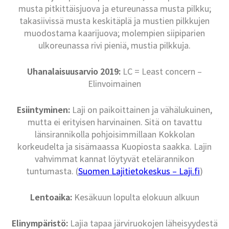
musta pitkittäisjuova ja etureunassa musta pilkku;
takasiivissä musta keskitäplä ja mustien pilkkujen
muodostama kaarijuova; molempien siipiparien
ulkoreunassa rivi pieniä, mustia pilkkuja.
Uhanalaisuusarvio 2019:
LC = Least concern –
Elinvoimainen
Esiintyminen:
Laji on paikoittainen ja vähälukuinen,
mutta ei erityisen harvinainen. Sitä on tavattu
länsirannikolla pohjoisimmillaan Kokkolan
korkeudelta ja sisämaassa Kuopiosta saakka. Lajin
vahvimmat kannat löytyvät etelärannikon
tuntumasta. (
Suomen Lajitietokeskus – Laji.fi
)
Lentoaika:
Kesäkuun lopulta elokuun alkuun
Elinympäristö:
Lajia tapaa järviruokojen läheisyydestä