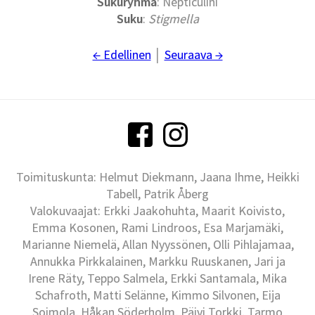
Sukuryhmä
: Nepticulini
Suku
:
Stigmella
← Edellinen
│
Seuraava →
Toimituskunta: Helmut Diekmann, Jaana Ihme, Heikki
Tabell, Patrik Åberg
Valokuvaajat: Erkki Jaakohuhta, Maarit Koivisto,
Emma Kosonen, Rami Lindroos, Esa Marjamäki,
Marianne Niemelä, Allan Nyyssönen, Olli Pihlajamaa,
Annukka Pirkkalainen, Markku Ruuskanen, Jari ja
Irene Räty, Teppo Salmela, Erkki Santamala, Mika
Schafroth, Matti Selänne, Kimmo Silvonen, Eija
Soimola, Håkan Söderholm, Päivi Torkki, Tarmo