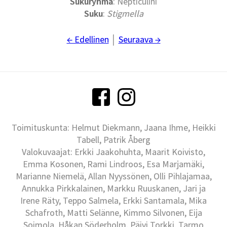
Sukuryhmä
: Nepticulini
Suku
:
Stigmella
← Edellinen
│
Seuraava →
Toimituskunta: Helmut Diekmann, Jaana Ihme, Heikki
Tabell, Patrik Åberg
Valokuvaajat: Erkki Jaakohuhta, Maarit Koivisto,
Emma Kosonen, Rami Lindroos, Esa Marjamäki,
Marianne Niemelä, Allan Nyyssönen, Olli Pihlajamaa,
Annukka Pirkkalainen, Markku Ruuskanen, Jari ja
Irene Räty, Teppo Salmela, Erkki Santamala, Mika
Schafroth, Matti Selänne, Kimmo Silvonen, Eija
Soimola, Håkan Söderholm, Päivi Torkki, Tarmo