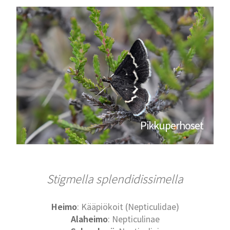
Pikkuperhoset
Stigmella splendidissimella
Heimo
: Kääpiökoit (Nepticulidae)
Alaheimo
: Nepticulinae