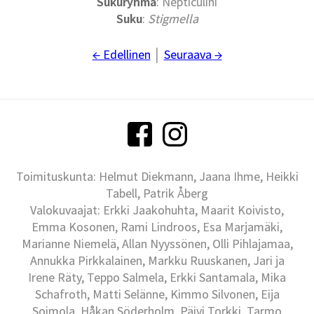
Sukuryhmä
: Nepticulini
Suku
:
Stigmella
← Edellinen
│
Seuraava →
Toimituskunta: Helmut Diekmann, Jaana Ihme, Heikki
Tabell, Patrik Åberg
Valokuvaajat: Erkki Jaakohuhta, Maarit Koivisto,
Emma Kosonen, Rami Lindroos, Esa Marjamäki,
Marianne Niemelä, Allan Nyyssönen, Olli Pihlajamaa,
Annukka Pirkkalainen, Markku Ruuskanen, Jari ja
Irene Räty, Teppo Salmela, Erkki Santamala, Mika
Schafroth, Matti Selänne, Kimmo Silvonen, Eija
Soimola, Håkan Söderholm, Päivi Torkki, Tarmo