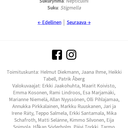
Sukuryhmä
: Nepticulini
Suku
:
Stigmella
← Edellinen
│
Seuraava →
Toimituskunta: Helmut Diekmann, Jaana Ihme, Heikki
Tabell, Patrik Åberg
Valokuvaajat: Erkki Jaakohuhta, Maarit Koivisto,
Emma Kosonen, Rami Lindroos, Esa Marjamäki,
Marianne Niemelä, Allan Nyyssönen, Olli Pihlajamaa,
Annukka Pirkkalainen, Markku Ruuskanen, Jari ja
Irene Räty, Teppo Salmela, Erkki Santamala, Mika
Schafroth, Matti Selänne, Kimmo Silvonen, Eija
Soimola, Håkan Söderholm, Päivi Torkki, Tarmo