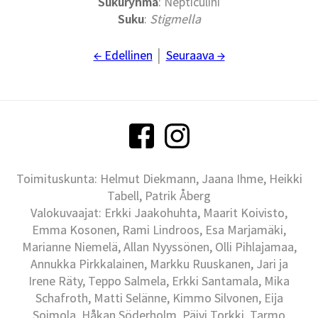
Sukuryhmä
: Nepticulini
Suku
:
Stigmella
← Edellinen
│
Seuraava →
Toimituskunta: Helmut Diekmann, Jaana Ihme, Heikki
Tabell, Patrik Åberg
Valokuvaajat: Erkki Jaakohuhta, Maarit Koivisto,
Emma Kosonen, Rami Lindroos, Esa Marjamäki,
Marianne Niemelä, Allan Nyyssönen, Olli Pihlajamaa,
Annukka Pirkkalainen, Markku Ruuskanen, Jari ja
Irene Räty, Teppo Salmela, Erkki Santamala, Mika
Schafroth, Matti Selänne, Kimmo Silvonen, Eija
Soimola, Håkan Söderholm, Päivi Torkki, Tarmo