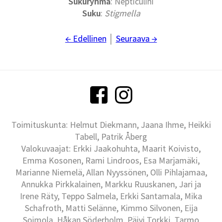
Sukuryhmä
: Nepticulini
Suku
:
Stigmella
← Edellinen
│
Seuraava →
Toimituskunta: Helmut Diekmann, Jaana Ihme, Heikki
Tabell, Patrik Åberg
Valokuvaajat: Erkki Jaakohuhta, Maarit Koivisto,
Emma Kosonen, Rami Lindroos, Esa Marjamäki,
Marianne Niemelä, Allan Nyyssönen, Olli Pihlajamaa,
Annukka Pirkkalainen, Markku Ruuskanen, Jari ja
Irene Räty, Teppo Salmela, Erkki Santamala, Mika
Schafroth, Matti Selänne, Kimmo Silvonen, Eija
Soimola, Håkan Söderholm, Päivi Torkki, Tarmo