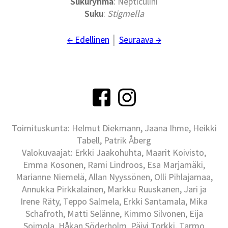
Sukuryhmä
: Nepticulini
Suku
:
Stigmella
← Edellinen
│
Seuraava →
Toimituskunta: Helmut Diekmann, Jaana Ihme, Heikki
Tabell, Patrik Åberg
Valokuvaajat: Erkki Jaakohuhta, Maarit Koivisto,
Emma Kosonen, Rami Lindroos, Esa Marjamäki,
Marianne Niemelä, Allan Nyyssönen, Olli Pihlajamaa,
Annukka Pirkkalainen, Markku Ruuskanen, Jari ja
Irene Räty, Teppo Salmela, Erkki Santamala, Mika
Schafroth, Matti Selänne, Kimmo Silvonen, Eija
Soimola, Håkan Söderholm, Päivi Torkki, Tarmo