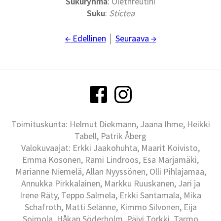
Sukuryhmä
: Olethreutini
Suku
:
Stictea
← Edellinen
│
Seuraava →
Toimituskunta: Helmut Diekmann, Jaana Ihme, Heikki
Tabell, Patrik Åberg
Valokuvaajat: Erkki Jaakohuhta, Maarit Koivisto,
Emma Kosonen, Rami Lindroos, Esa Marjamäki,
Marianne Niemelä, Allan Nyyssönen, Olli Pihlajamaa,
Annukka Pirkkalainen, Markku Ruuskanen, Jari ja
Irene Räty, Teppo Salmela, Erkki Santamala, Mika
Schafroth, Matti Selänne, Kimmo Silvonen, Eija
Soimola, Håkan Söderholm, Päivi Torkki, Tarmo