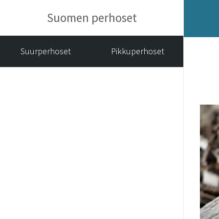
Suomen perhoset
Suurperhoset
Pikkuperhoset