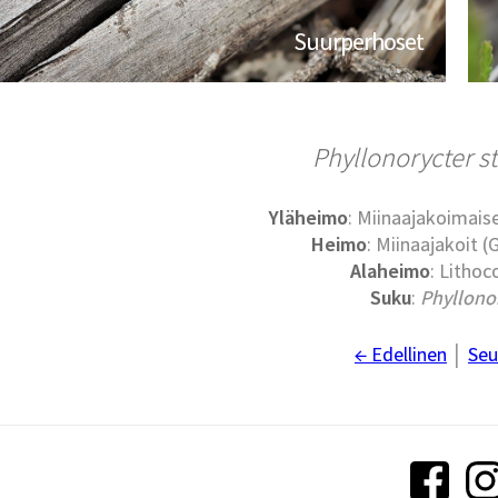
Suurperhoset
Phyllonorycter st
Yläheimo
: Miinaajakoimaise
Heimo
: Miinaajakoit (G
Alaheimo
: Lithoc
Suku
:
Phyllono
← Edellinen
│
Seu