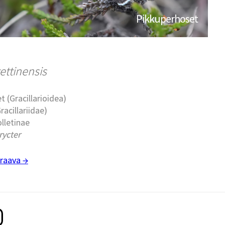
Pikkuperhoset
ettinensis
t (Gracillarioidea)
racillariidae)
olletinae
rycter
raava →