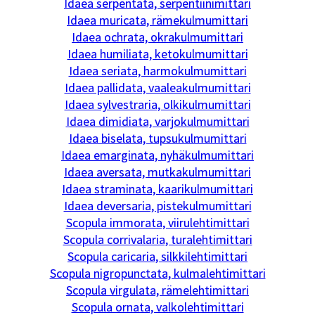
Idaea serpentata, serpentiinimittari
Idaea muricata, rämekulmumittari
Idaea ochrata, okrakulmumittari
Idaea humiliata, ketokulmumittari
Idaea seriata, harmokulmumittari
Idaea pallidata, vaaleakulmumittari
Idaea sylvestraria, olkikulmumittari
Idaea dimidiata, varjokulmumittari
Idaea biselata, tupsukulmumittari
Idaea emarginata, nyhäkulmumittari
Idaea aversata, mutkakulmumittari
Idaea straminata, kaarikulmumittari
Idaea deversaria, pistekulmumittari
Scopula immorata, viirulehtimittari
Scopula corrivalaria, turalehtimittari
Scopula caricaria, silkkilehtimittari
Scopula nigropunctata, kulmalehtimittari
Scopula virgulata, rämelehtimittari
Scopula ornata, valkolehtimittari