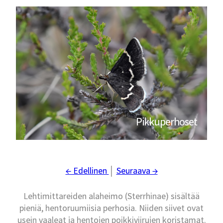
Pikkuperhoset
← Edellinen
│
Seuraava →
Lehtimittareiden alaheimo (Sterrhinae) sisältää
pieniä, hentoruumiisia perhosia. Niiden siivet ovat
usein vaaleat ja hentojen poikkiviirujen koristamat.