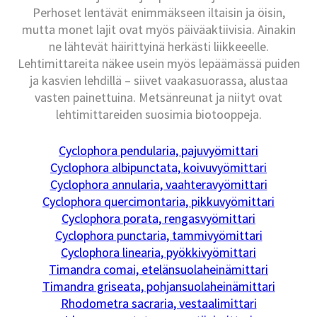
Perhoset lentävät enimmäkseen iltaisin ja öisin,
mutta monet lajit ovat myös päiväaktiivisia. Ainakin
ne lähtevät häirittyinä herkästi liikkeeelle.
Lehtimittareita näkee usein myös lepäämässä puiden
ja kasvien lehdillä – siivet vaakasuorassa, alustaa
vasten painettuina. Metsänreunat ja niityt ovat
lehtimittareiden suosimia biotooppeja.
Cyclophora pendularia, pajuvyömittari
Cyclophora albipunctata, koivuvyömittari
Cyclophora annularia, vaahteravyömittari
Cyclophora quercimontaria, pikkuvyömittari
Cyclophora porata, rengasvyömittari
Cyclophora punctaria, tammivyömittari
Cyclophora linearia, pyökkivyömittari
Timandra comai, etelänsuolaheinämittari
Timandra griseata, pohjansuolaheinämittari
Rhodometra sacraria, vestaalimittari