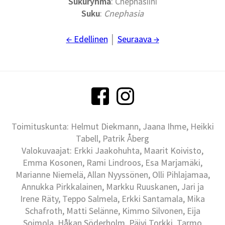
Sukuryhmä
: Cnephasiini
Suku
:
Cnephasia
← Edellinen
│
Seuraava →
Toimituskunta: Helmut Diekmann, Jaana Ihme, Heikki
Tabell, Patrik Åberg
Valokuvaajat: Erkki Jaakohuhta, Maarit Koivisto,
Emma Kosonen, Rami Lindroos, Esa Marjamäki,
Marianne Niemelä, Allan Nyyssönen, Olli Pihlajamaa,
Annukka Pirkkalainen, Markku Ruuskanen, Jari ja
Irene Räty, Teppo Salmela, Erkki Santamala, Mika
Schafroth, Matti Selänne, Kimmo Silvonen, Eija
Soimola, Håkan Söderholm, Päivi Torkki, Tarmo