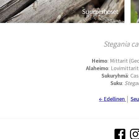
Suurperhoset
Stegania ca
Heimo
: Mittarit (G
Alaheimo
: Lovimittari
Sukuryhmä
: Ca
Suku
:
Stega
← Edellinen
│
Seu