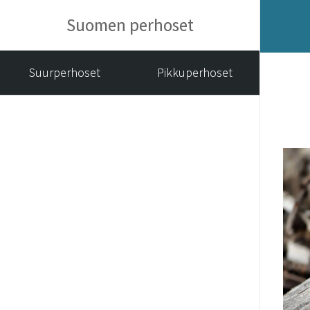
Suomen perhoset
Suurperhoset
Pikkuperhoset