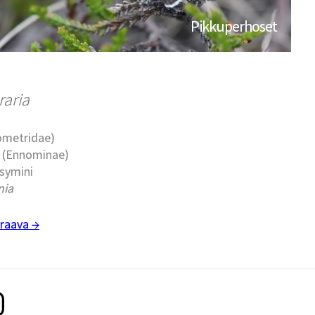
Pikkuperhoset
raria
eometridae)
t (Ennominae)
ssymini
nia
raava →