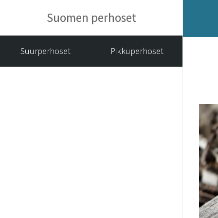
Suomen perhoset
Suurperhoset
Pikkuperhoset