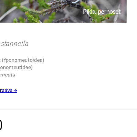
Pikkuperhoset
stannella
t (Yponomeutoidea)
Yponomeutidae)
omeuta
raava →