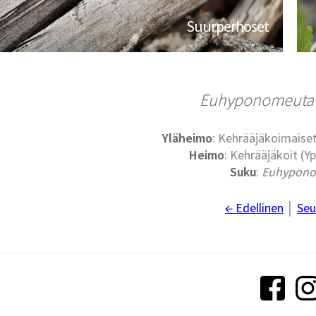
Suurperhoset
Euhyponomeuta 
Yläheimo
: Kehrääjäkoimaise
Heimo
: Kehrääjäkoit (
Suku
:
Euhypon
← Edellinen
│
Seu