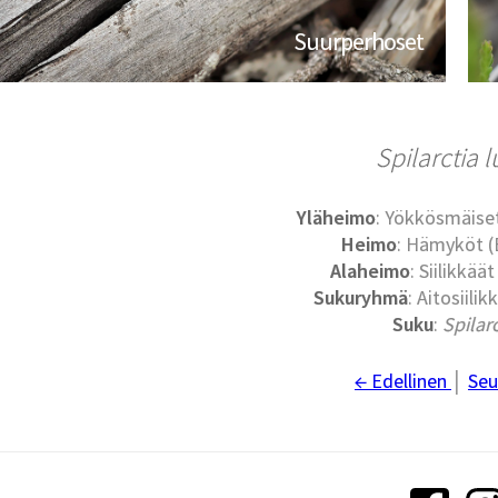
Suurperhoset
Spilarctia 
Yläheimo
: Yökkösmäise
Heimo
: Hämyköt (
Alaheimo
: Siilikkäät
Sukuryhmä
: Aitosiilik
Suku
:
Spilar
← Edellinen
│
Seu