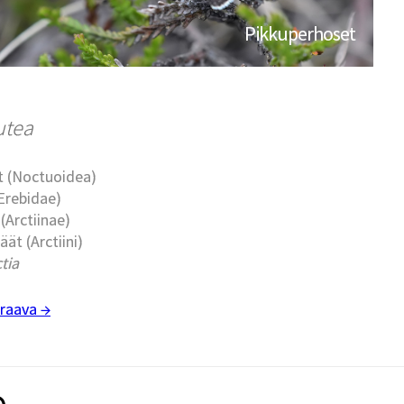
Pikkuperhoset
lutea
t (Noctuoidea)
Erebidae)
 (Arctiinae)
käät (Arctiini)
ctia
raava →