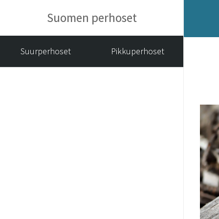
Suomen perhoset
Suurperhoset
Pikkuperhoset