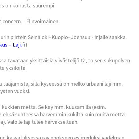
as on koirasta suurempi.
t concern – Elinvoimainen
uurin piirtein Seinäjoki–Kuopio–Joensuu -linjalle saakka.
us – Laji.fi
)
a tavataan yksittäisiä viivästelijöitä, toisen sukupolven
ta yksilöitä.
a taajamista, sillä kyseessä on melko urbaani laji mm.
ysten vuoksi.
en kukkien mettä. Se käy mm. kuusamilla (esim.
tapaa ehkä suhteessa harvemmin kukilta kuin muita mettä
ä). Valolle laji tulee harvakseltaan.
akin kasvatuksessa ravinnokseen esimerkiksi vadelman,