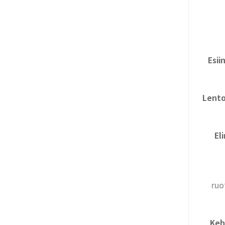
Esii
Lento
El
ruo
Keh