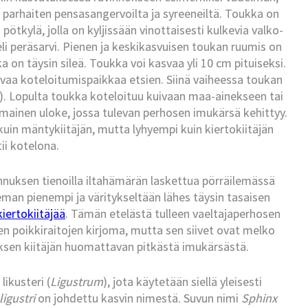
 parhaiten pensasangervoilta ja syreeneiltä. Toukka on
tkylä, jolla on kyljissään vinottaisesti kulkevia valko-
eli peräsarvi. Pienen ja keskikasvuisen toukan ruumis on
on täysin sileä. Toukka voi kasvaa yli 10 cm pituiseksi.
vaa koteloitumispaikkaa etsien. Siinä vaiheessa toukan
). Lopulta toukka koteloituu kuivaan maa-ainekseen tai
imainen uloke, jossa tulevan perhosen imukärsä kehittyy.
kuin mäntykiitäjän, mutta lyhyempi kuin kiertokiitäjän
tii kotelona.
annuksen tienoilla iltahämärän laskettua pörräilemässä
hieman pienempi ja väritykseltään lähes täysin tasaisen
kiertokiitäjää
. Tämän etelästä tulleen vaeltajaperhosen
en poikkiraitojen kirjoma, mutta sen siivet ovat melko
ksen kiitäjän huomattavan pitkästä imukärsästä.
likusteri (
Ligustrum
), jota käytetään siellä yleisesti
ligustri
on johdettu kasvin nimestä. Suvun nimi
Sphinx