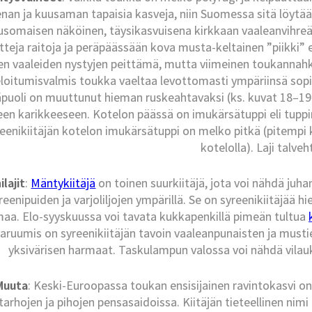
an ja kuusaman tapaisia kasveja, niin Suomessa sitä löytää
somaisen näköinen, täysikasvuisena kirkkaan vaaleanvihreä pö
etteja raitoja ja peräpäässään kova musta-keltainen ”piikki” 
en vaaleiden nystyjen peittämä, mutta viimeinen toukannahka 
loitumisvalmis toukka vaeltaa levottomasti ympäriinsä sopi
äpuoli on muuttunut hieman ruskeahtavaksi (ks. kuvat 18–19
iseen karikkeeseen. Kotelon päässä on imukärsätuppi eli tupp
eenikiitäjän kotelon imukärsätuppi on melko pitkä (pitempi 
kotelolla). Laji talveh
ilajit
:
Mäntykiitäjä
on toinen suurkiitäjä, jota voi nähdä juh
reenipuiden ja varjoliljojen ympärillä. Se on syreenikiitäjää 
aa. Elo-syyskuussa voi tavata kukkapenkillä pimeän tultua
aruumis on syreenikiitäjän tavoin vaaleanpunaisten ja musti
yksivärisen harmaat. Taskulampun valossa voi nähdä vilau
Muuta
: Keski-Euroopassa toukan ensisijainen ravintokasvi on 
tarhojen ja pihojen pensasaidoissa. Kiitäjän tieteellinen nimi