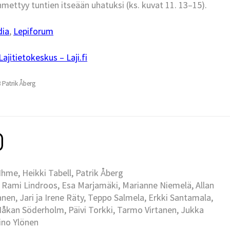
mettyy tuntien itseään uhatuksi (ks. kuvat 11. 13–15).
dia
,
Lepiforum
jitietokeskus – Laji.fi
3 Patrik Åberg
me, Heikki Tabell, Patrik Åberg
 Rami Lindroos, Esa Marjamäki, Marianne Niemelä, Allan
en, Jari ja Irene Räty, Teppo Salmela, Erkki Santamala,
Håkan Söderholm, Päivi Torkki, Tarmo Virtanen, Jukka
Eino Ylönen