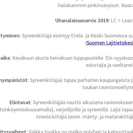
hailakammin pinkinsävyiset. Naar
Uhanalaisuusarvio 2019:
LC = Leas
ntyminen
: Syreenikiitäjä esiintyy Etelä- ja Keski-Suomessa s
(
Suomen Lajitietokesk
aika
: Kesäkuun alusta heinäkuun loppupuolelle. Elo-syyskuuss
edustajia ja vaeltanei
inympäristöt
: Syreenikiitäjää tapaa parhaiten kaupungeista j
toukan ravintomieltym
Elintavat
: Syreenikiitäjää nauttii aikuisena ravinnokse
tsinköynnöskuusamalla), varjoliljoilla ja syreenillä. Lajia 
imeviä kiitäjiä (esim. mänty- ja matarakiitäji
itysvaiheet
: Vaikka toukka on melko polyfagi ja kelpuutta