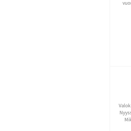
vuo
Valok
Nyyss
Mi