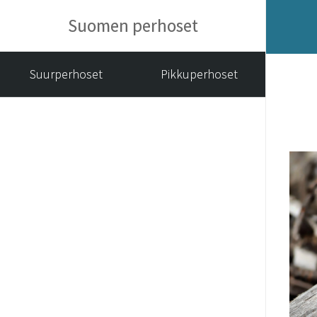
Suomen perhoset
Suurperhoset
Pikkuperhoset