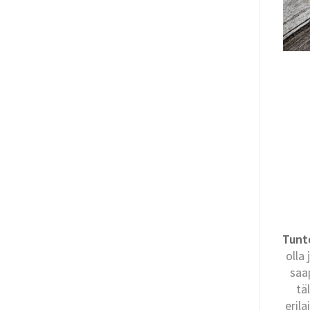
Tunt
olla
saa
tä
eril