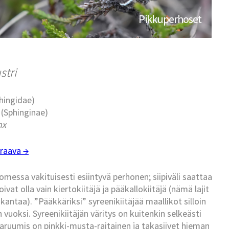
Pikkuperhoset
stri
phingidae)
t (Sphinginae)
nx
raava →
omessa vakituisesti esiintyvä perhonen; siipiväli saattaa
at olla vain kiertokiitäjä ja pääkallokiitäjä (nämä lajit
kantaa). ”Pääkkäriksi” syreenikiitäjää maallikot silloin
 vuoksi. Syreenikiitäjän väritys on kuitenkin selkeästi
Takaruumis on pinkki-musta-raitainen ja takasiivet hieman