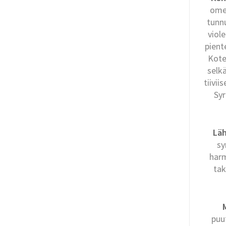
omen
tunnu
viol
pient
Kote
selk
tiivi
Syr
Läh
sy
harm
tak
puu