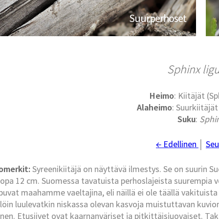
Suurperhoset
Sphinx ligu
Heimo
: Kiitäjät (S
Alaheimo
: Suurkiitäjä
Suku
:
Sphi
← Edellinen
│
Seu
omerkit:
Syreenikiitäjä on näyttävä ilmestys. Se on suurin Su
 jopa 12 cm. Suomessa tavatuista perhoslajeista suurempia voiv
puvat maahamme vaeltajina, eli näillä ei ole täällä vakituista 
llöin luulevatkin niskassa olevan kasvoja muistuttavan kuvion
ainen. Etusiivet ovat kaarnanväriset ja pitkittäisjuovaiset. 