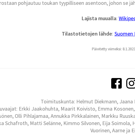
rostaan pohjautuu toukan tyypilliseen asentoon, johon se jäh
Lajista muualla
:
Wikipe
Tilastotietojen lähde
:
Suomen La
Päivitetty viimeksi: 8.1.202
Toimituskunta: Helmut Diekmann, Jaana Ih
uvaajat: Erkki Jaakohuhta, Maarit Koivisto, Emma Kosonen,
önen, Olli Pihlajamaa, Annukka Pirkkalainen, Markku Ruuskan
ka Schafroth, Matti Selänne, Kimmo Silvonen, Eija Soimola, 
Vuorinen, Aarne ja 