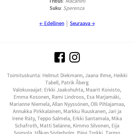
Tribus
:
Macariini
Suku
:
Sperenza
← Edellinen
│
Seuraava →
Toimituskunta: Helmut Diekmann, Jaana Ihme, Heikki
Tabell, Patrik Åberg
Valokuvaajat: Erkki Jaakohuhta, Maarit Koivisto,
Emma Kosonen, Rami Lindroos, Esa Marjamäki,
Marianne Niemelä, Allan Nyyssönen, Olli Pihlajamaa,
Annukka Pirkkalainen, Markku Ruuskanen, Jari ja
Irene Räty, Teppo Salmela, Erkki Santamala, Mika
Schafroth, Matti Selänne, Kimmo Silvonen, Eija
Soimola, Håkan Söderholm, Päivi Torkki, Tarmo