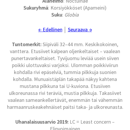
Alaheimo
: Noctuinae
Sukuryhmä
: Korsiyökköset (Apameini)
Suku
:
Globia
← Edellinen
│
Seuraava →
Tuntomerkit:
Siipiväli 32–44 mm. Keskikokoinen,
vanttera. Etusiivet kalpean oljenkeltaiset – vaalean
punertavankeltaiset. Tyvijuomu leviää usein siiven
poikki ulottuvaksi varjoksi. Ulomman poikkiviirun
kohdalla rivi epäselviä, tummia pilkkuja suonien
kohdalla. Munuaistäplän takapää näkyy kahtena
mustana pilkkuna tai U-kuviona. Etusiiven
ulkoreunassa rivi teräviä, mustia pilkkuja. Takasiivet
vaalean sameankellertävät, enemmän tai vähemmän
harmaanruskeakehnäiset paitsi taka- ja ulkoreunasta.
Uhanalaisuusarvio 2019:
LC = Least concern –
Elinvoimainen