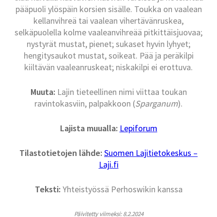
pääpuoli ylöspäin korsien sisälle. Toukka on vaalean
kellanvihreä tai vaalean vihertävänruskea,
selkäpuolella kolme vaaleanvihreää pitkittäisjuovaa;
nystyrät mustat, pienet; sukaset hyvin lyhyet;
hengitysaukot mustat, soikeat. Pää ja peräkilpi
kiiltävän vaaleanruskeat; niskakilpi ei erottuva.
Muuta:
Lajin tieteellinen nimi viittaa toukan
ravintokasviin, palpakkoon (
Sparganum
).
Lajista muualla:
Lepiforum
Tilastotietojen lähde:
Suomen Lajitietokeskus –
Laji.fi
Teksti:
Yhteistyössä Perhoswikin kanssa
Päivitetty viimeksi: 8.2.2024