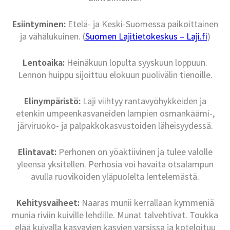
Esiintyminen:
Etelä- ja Keski-Suomessa paikoittainen
ja vähälukuinen. (
Suomen Lajitietokeskus – Laji.fi
)
Lentoaika:
Heinäkuun lopulta syyskuun loppuun.
Lennon huippu sijoittuu elokuun puolivälin tienoille.
Elinympäristö:
Laji viihtyy rantavyöhykkeiden ja
etenkin umpeenkasvaneiden lampien osmankäämi-,
järviruoko- ja palpakkokasvustoiden läheisyydessä.
Elintavat:
Perhonen on yöaktiivinen ja tulee valolle
yleensä yksitellen. Perhosia voi havaita otsalampun
avulla ruovikoiden yläpuolelta lentelemästä.
Kehitysvaiheet:
Naaras munii kerrallaan kymmeniä
munia riviin kuiville lehdille. Munat talvehtivat. Toukka
elää kuivalla kasvavien kasvien varsissa ja koteloituu