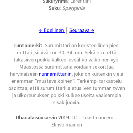
Sukuryhmä
: Larentiini
Suku
:
Spargania
← Edellinen
│
Seuraava →
Tuntomerkit:
Surumittari on koristeellinen pieni
mittari, siipiväli on 30–34 mm. Sekä etu- että
takasiiven poikki kulkee leveähkö valkoinen vyö.
Maastossa surumittaria voidaan sekoittaa
harvinaiseen
nunnamittariin
, joka on kuitenkin vielä
enemmän ”mustavalkoinen”. Tarkempi tarkastelu
osoittaa, että surumittarilla etusiiven tumman tyven
ja ulkoreunuksen poikki kulkee useita vaaleampia
sisak-juovia.
Uhanalaisuusarvio 2019
: LC = Least concern –
Elinvoimainen