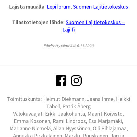
Lajista muualla:
Lepiforum
,
Suomen Lajitietokeskus
Tilastotietojen lähde:
Suomen Lajitietokeskus –
Laji.fi
Päivitetty viimeksi: 6.11.2023
Toimituskunta: Helmut Diekmann, Jaana Ihme, Heikki
Tabell, Patrik Åberg
Valokuvaajat: Erkki Jaakohuhta, Maarit Koivisto,
Emma Kosonen, Rami Lindroos, Esa Marjamäki,
Marianne Niemelä, Allan Nyyssönen, Olli Pihlajamaa,
Annukka Pirkkalainen, Markku Ruuskanen, Jari ja