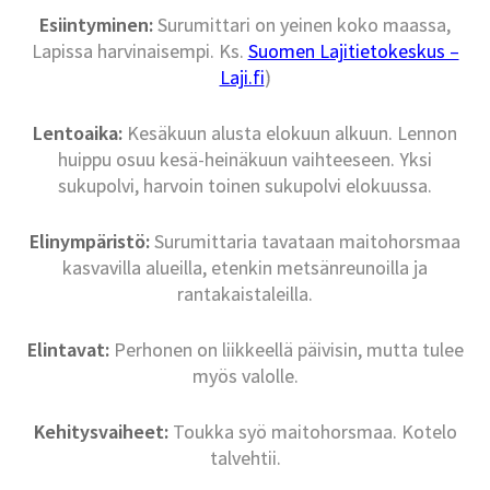
Esiintyminen:
Surumittari on yeinen koko maassa,
Lapissa harvinaisempi. Ks.
Suomen Lajitietokeskus –
Laji.fi
)
Lentoaika:
Kesäkuun alusta elokuun alkuun. Lennon
huippu osuu kesä-heinäkuun vaihteeseen. Yksi
sukupolvi, harvoin toinen sukupolvi elokuussa.
Elinympäristö:
Surumittaria tavataan maitohorsmaa
kasvavilla alueilla, etenkin metsänreunoilla ja
rantakaistaleilla.
Elintavat:
Perhonen on liikkeellä päivisin, mutta tulee
myös valolle.
Kehitysvaiheet:
Toukka syö maitohorsmaa. Kotelo
talvehtii.