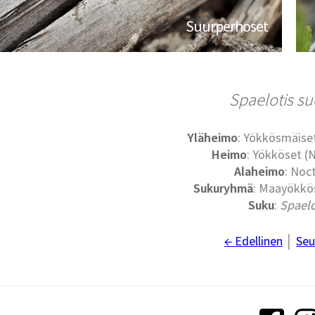
Suurperhoset
Spaelotis su
Yläheimo
: Yökkösmäise
Heimo
: Yökköset (
Alaheimo
: Noc
Sukuryhmä
: Maayökkös
Suku
:
Spaelo
← Edellinen
│
Seu