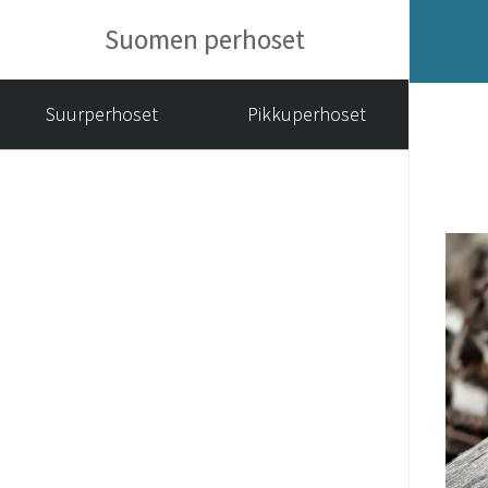
Suomen perhoset
Suurperhoset
Pikkuperhoset