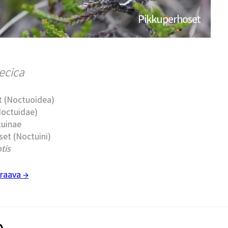
Pikkuperhoset
ecica
t (Noctuoidea)
Noctuidae)
tuinae
et (Noctuini)
tis
raava →