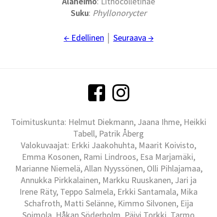
Alaheimo
: Lithocolletinae
Suku
:
Phyllonorycter
← Edellinen
│
Seuraava →
Toimituskunta: Helmut Diekmann, Jaana Ihme, Heikki
Tabell, Patrik Åberg
Valokuvaajat: Erkki Jaakohuhta, Maarit Koivisto,
Emma Kosonen, Rami Lindroos, Esa Marjamäki,
Marianne Niemelä, Allan Nyyssönen, Olli Pihlajamaa,
Annukka Pirkkalainen, Markku Ruuskanen, Jari ja
Irene Räty, Teppo Salmela, Erkki Santamala, Mika
Schafroth, Matti Selänne, Kimmo Silvonen, Eija
Soimola, Håkan Söderholm, Päivi Torkki, Tarmo