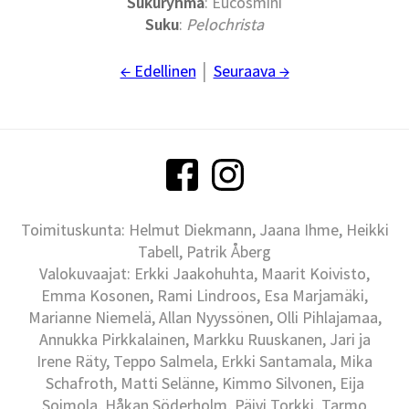
Sukuryhmä
: Eucosmini
Suku
:
Pelochrista
← Edellinen
│
Seuraava →
Toimituskunta: Helmut Diekmann, Jaana Ihme, Heikki
Tabell, Patrik Åberg
Valokuvaajat: Erkki Jaakohuhta, Maarit Koivisto,
Emma Kosonen, Rami Lindroos, Esa Marjamäki,
Marianne Niemelä, Allan Nyyssönen, Olli Pihlajamaa,
Annukka Pirkkalainen, Markku Ruuskanen, Jari ja
Irene Räty, Teppo Salmela, Erkki Santamala, Mika
Schafroth, Matti Selänne, Kimmo Silvonen, Eija
Soimola, Håkan Söderholm, Päivi Torkki, Tarmo