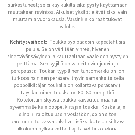
surkastuneet; se ei käy kukilla eikä pysty käyttämään
muutakaan ravintoa. Aikuiset yksilöt elävät siksi vain
muutamia vuorokausia. Varsinkin koiraat tulevat
valolle.
Kehitysvaiheet:
Toukka syö pääosin kapealehtisiä
pajuja. Se on väriltään vihreä, hivenen
sinertävänsävyinen ja kauttaaltaan vaaleiden nystyjen
peittämä. Sen kyljillä on vaaleita vinojuovia ja
peräpäässä. Toukan tyypillinen tuntomerkki on on
turkoosinsininen peräsarvi (hyvin samankaltaisella
poppelikiitäjän toukalla on kellertävä peräsarvi).
Täysikokoinen toukka on 60–80 mm pitkä.
Koteloitumiskypsä toukka kaivautuu maahan
syvemmälle kuin poppelikiitäjän toukka. Koska lajin
elinpiiri rajoituu usein vesistöön, se on siten
paremmin turvassa tulvilta. Lisäksi kotelon kiiltävä
ulkokuori hylkää vettä. Laji talvehtii kotelona.