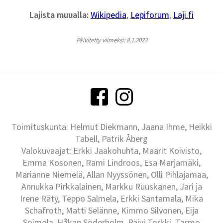
Lajista muualla:
Wikipedia
,
Lepiforum
,
Laji.fi
Päivitetty viimeksi: 8.1.2023
Toimituskunta: Helmut Diekmann, Jaana Ihme, Heikki
Tabell, Patrik Åberg
Valokuvaajat: Erkki Jaakohuhta, Maarit Koivisto,
Emma Kosonen, Rami Lindroos, Esa Marjamäki,
Marianne Niemelä, Allan Nyyssönen, Olli Pihlajamaa,
Annukka Pirkkalainen, Markku Ruuskanen, Jari ja
Irene Räty, Teppo Salmela, Erkki Santamala, Mika
Schafroth, Matti Selänne, Kimmo Silvonen, Eija
Soimola, Håkan Söderholm, Päivi Torkki, Tarmo