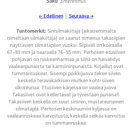
Suku
:
Smerinthus
← Edellinen
│
Seuraava →
Tuntomerkit:
Sinisilmäkiitäjä (aikaisemmalta
nimeltään silmäkiitäjä) on saanut nimensä takasiipien
näyttävien silmätäplien vuoksi. Siipiväli on koiraalla
67–83 mm ja naaraalla 76–95 mm. Perhosen etusiiven
pohjaväri on ruskeanharmaa ja siinä on häivähdys
vaaleanpunaista tai karmiininpunaista. Kirjaillut ovat
tummanruskeat. Sisempi poikkijuova tekee siiven
keskellä teräväkärkisen mutkan kohti siiven
ulkoreunaa. Etusiiven kärjessä on vaalea juova.
Takasiivet ovat kellertävät ja tyvestään punaiset.
Takasiiven keskellä on suuri sininen, mustareunainen
silmätäplä. Perhosen keskiruumiin kyljessä on
vaaleanruskeaa karvoitusta; keskellä selkää karvoitus
on tummanruskea.