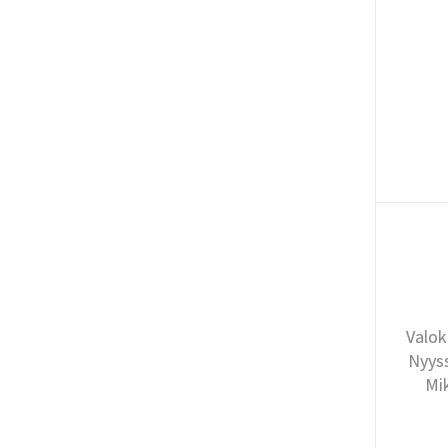
Valok
Nyyss
Mi