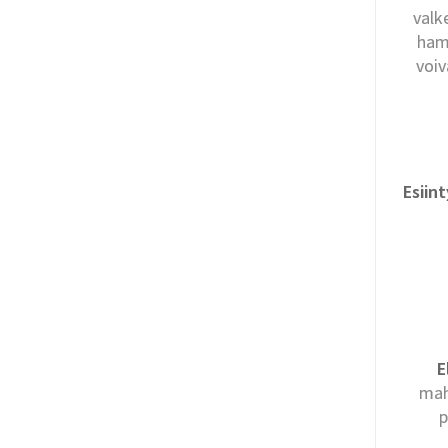
valk
hamp
voi
Esiin
E
mah
p