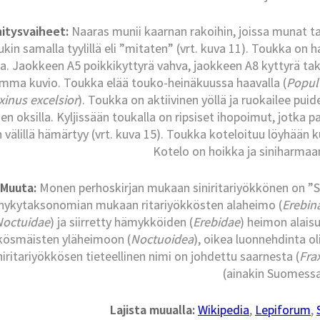
itysvaiheet:
Naaras munii kaarnan rakoihin, joissa munat t
uukin samalla tyylillä eli ”mitaten” (vrt. kuva 11). Toukka o
a. Jaokkeen A5 poikkikyttyrä vahva, jaokkeen A8 kyttyrä tak
mma kuvio. Toukka elää touko-heinäkuussa haavalla (
Popul
xinus excelsior
). Toukka on aktiivinen yöllä ja ruokailee pu
en oksilla. Kyljissään toukalla on ripsiset ihopoimut, jotka pa
 välillä hämärtyy (vrt. kuva 15). Toukka koteloituu löyhään 
Kotelo on hoikka ja siniharma
Muuta:
Monen perhoskirjan mukaan siniritariyökkönen on ”
nykytaksonomian mukaan ritariyökkösten alaheimo (
Erebin
Noctuidae
) ja siirretty hämykköiden (
Erebidae
) heimon alais
kösmäisten yläheimoon (
Noctuoidea
), oikea luonnehdinta ol
niritariyökkösen tieteellinen nimi on johdettu saarnesta (
Fra
(ainakin Suomessa
Lajista muualla:
Wikipedia
,
Lepiforum
,