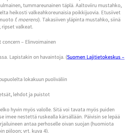
iskulmainen, tummareunainen täplä. Aaltoviiru mustahko,
ta heikosti valkeahkoreunaisia poikkijuovia. Etusiivet
rimuoto
f. moerens
). Takasiiven yläpinta mustahko, siinä
 ripset valkeat.
t concern – Elinvoimainen
sa. Lapistakin on havaintoja. (
Suomen Lajitietokeskus –
pupuolelta lokakuun puoliväliin
tsät, lehdot ja puistot
elko hyvin myös valolle. Sitä voi tavata myös puiden
e imee nestettä ruskealla kärsällään. Päivisin se lepää
irjailuineen antaa perhoselle oivan suojan (huomiota
in piiloon; vrt. kuva 4).