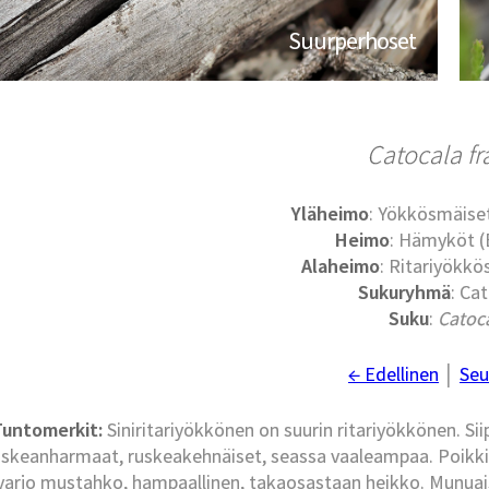
Suurperhoset
Catocala fr
Yläheimo
: Yökkösmäise
Heimo
: Hämyköt (
Alaheimo
: Ritariyökkö
Sukuryhmä
: Cat
Suku
:
Catoc
← Edellinen
│
Seu
Tuntomerkit:
Siniritariyökkönen on suurin ritariyökkönen. Sii
uskeanharmaat, ruskeakehnäiset, seassa vaaleampaa. Poikkiv
varjo mustahko, hampaallinen, takaosastaan heikko. Munua