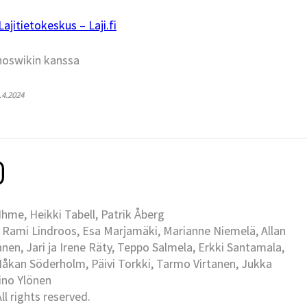
jitietokeskus – Laji.fi
hoswikin kanssa
4.4.2024
me, Heikki Tabell, Patrik Åberg
 Rami Lindroos, Esa Marjamäki, Marianne Niemelä, Allan
en, Jari ja Irene Räty, Teppo Salmela, Erkki Santamala,
Håkan Söderholm, Päivi Torkki, Tarmo Virtanen, Jukka
Eino Ylönen
l rights reserved.