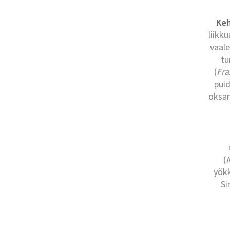
Keh
liikk
vaale
tu
(
Fra
puid
oksan
(
yök
Si