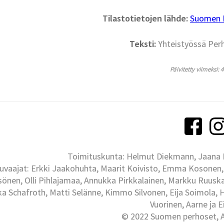
Tilastotietojen lähde:
Suomen La
Teksti:
Yhteistyössä Per
Päivitetty viimeksi: 
Toimituskunta: Helmut Diekmann, Jaana Ih
uvaajat: Erkki Jaakohuhta, Maarit Koivisto, Emma Kosonen,
önen, Olli Pihlajamaa, Annukka Pirkkalainen, Markku Ruuskan
ka Schafroth, Matti Selänne, Kimmo Silvonen, Eija Soimola, 
Vuorinen, Aarne ja 
© 2022 Suomen perhoset, Al