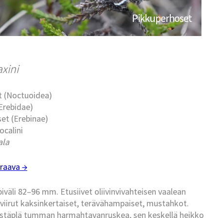
Pikkuperhoset
axini
t (Noctuoidea)
Erebidae)
set (Erebinae)
ocalini
ala
raava →
piväli 82–96 mm. Etusiivet oliivinvivahteisen vaalean
iirut kaksinkertaiset, terävähampaiset, mustahkot.
istäplä tumman harmahtavanruskea, sen keskellä heikko