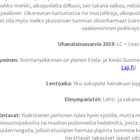
eahko merkki, ulkopuolelta diffuusi; sen takana valkea, nel
aallinen. Ulkoreunan tuntumassa rivi mustahkoja, ulkopuolel
vat olla myös melko yksivärisen tumman oliivinharmaat (vä
vaaleansininen poikkivyö;
Uhanalaisuusarvio 2019:
LC = Leas
tyminen:
Siniritariyökkönen on yleinen Etelä- ja Keski-Suomes
Laji.fi
)
Lentoaika:
Yksi sukupolvi heinäkuun lop
Elinympäristöt:
Lehti- ja sekame
lintavat:
Yöaktiivinen perhonen tulee hyvin syötille, mutta m
lavuotopaikoilta tai maahan pudonneilta hedelmiltä, joista s
uiden rungolla, jolloin etusiipien harmaa yläpinta tummine k
herättävät takasiivet jäävät sillo