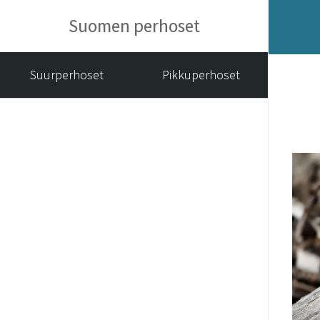
Suomen perhoset
Suurperhoset
Pikkuperhoset