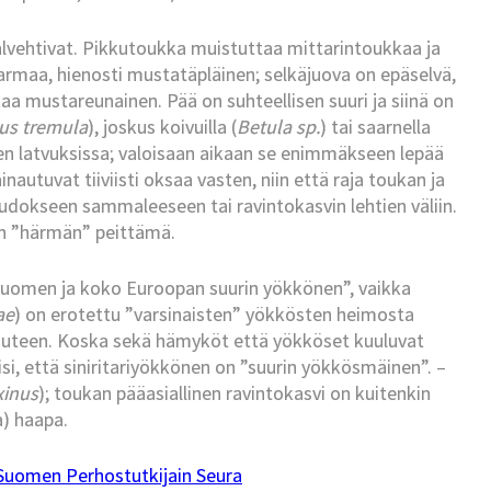
alvehtivat. Pikkutoukka muistuttaa mittarintoukkaa ja
n harmaa, hienosti mustatäpläinen; selkäjuova on epäselvä,
aa mustareunainen. Pää on suhteellisen suuri ja siinä on
us tremula
), joskus koivuilla (
Betula sp.
) tai saarnella
iden latvuksissa; valoisaan aikaan se enimmäkseen lepää
inautuvat tiiviisti oksaa vasten, niin että raja toukan ja
kudokseen sammaleeseen tai ravintokasvin lehtien väliin.
an ”härmän” peittämä.
Suomen ja koko Euroopan suurin yökkönen”, vaikka
ae
) on erotettu ”varsinaisten” yökkösten heimosta
uuteen. Koska sekä hämyköt että yökköset kuuluvat
isi, että siniritariyökkönen on ”suurin yökkösmäinen”. –
xinus
); toukan pääasiallinen ravintokasvi on kuitenkin
) haapa.
Suomen Perhostutkijain Seura