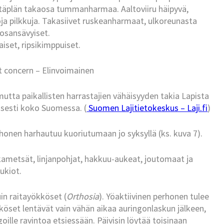
täplän takaosa tummanharmaa. Aaltoviiru häipyvä,
a pilkkuja. Takasiivet ruskeanharmaat, ulkoreunasta
osansävyiset.
set, ripsikimppuiset.
st concern – Elinvoimainen
 mutta paikallisten harrastajien vähäisyyden takia Lapista
öisesti koko Suomessa. (
Suomen Lajitietokeskus – Laji.fi
)
onen harhautuu kuoriutumaan jo syksyllä (ks. kuva 7).
sekametsät, linjanpohjat, hakkuu-aukeat, joutomaat ja
ukiot.
in raitayökköset (
Orthosia
). Yöaktiivinen perhonen tulee
kköset lentävät vain vähän aikaa auringonlaskun jälkeen,
oille ravintoa etsiessään. Päivisin löytää toisinaan