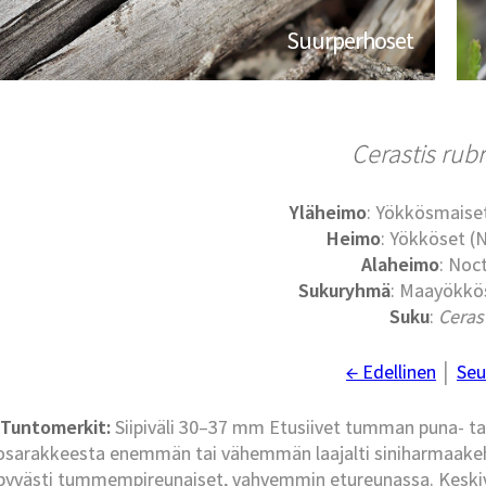
Suurperhoset
Cerastis rub
Yläheimo
: Yökkösmaise
Heimo
: Yökköset (
Alaheimo
: Noc
Sukuryhmä
: Maayökkös
Suku
:
Ceras
← Edellinen
│
Seu
Tuntomerkit:
Siipiväli 30–37 mm Etusiivet tumman puna- tai
osarakkeesta enemmän tai vähemmän laajalti siniharmaakehn
pyvästi tummempireunaiset, vahvemmin etureunassa. Keskiv