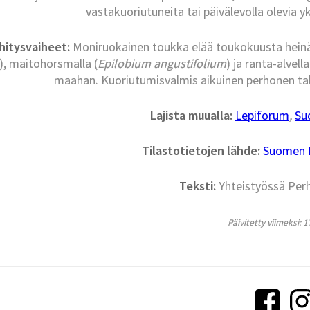
vastakuoriutuneita tai päivälevolla olevia yk
hitysvaiheet:
Moniruokainen toukka elää toukokuusta hein
), maitohorsmalla (
Epilobium angustifolium
) ja ranta-alvella
maahan. Kuoriutumisvalmis aikuinen perhonen talv
Lajista muualla:
Lepiforum
,
Su
Tilastotietojen lähde:
Suomen La
Teksti:
Yhteistyössä Per
Päivitetty viimeksi: 