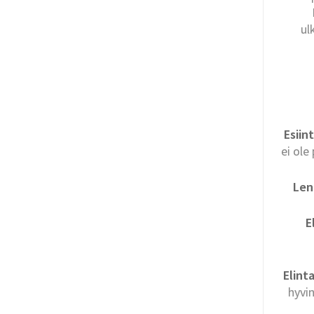
ul
Esiin
ei ole
Len
E
Elint
hyvi