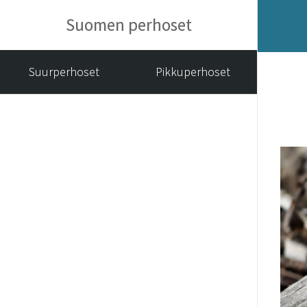
Suomen perhoset
Suurperhoset
Pikkuperhoset