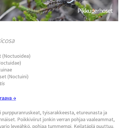
Pikkuperhoset
ricosa
t (Noctuoidea)
Noctuidae)
tuinae
et (Noctuini)
tis
raava →
 purppuranruskeat, tyisarakkeesta, etureunasta ja
äiset. Poikkiviirut jonkin verran pohjaa vaaleammat,
arjo leveähkö, pohjaa tummempi. Keilatäplä puuttuu.