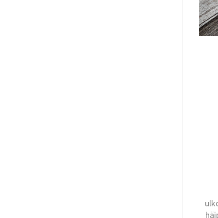
ulk
häi