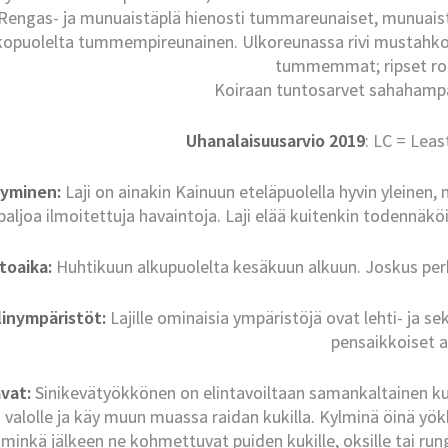
Rengas- ja munuaistäplä hienosti tummareunaiset, munuais
kopuolelta tummempireunainen. Ulkoreunassa rivi mustahkoj
tummemmat; ripset ro
Koiraan tuntosarvet sahahampai
Uhanalaisuusarvio 2019
: LC = Lea
tyminen:
Laji on ainakin Kainuun eteläpuolella hyvin yleinen,
 paljoa ilmoitettuja havaintoja. Laji elää kuitenkin todennäk
toaika:
Huhtikuun alkupuolelta kesäkuun alkuun. Joskus perh
linympäristöt:
Lajille ominaisia ympäristöjä ovat lehti- ja 
pensaikkoiset a
avat:
Sinikevätyökkönen on elintavoiltaan samankaltainen ku
n valolle ja käy muun muassa raidan kukilla. Kylminä öinä yö
minkä jälkeen ne kohmettuvat puiden kukille, oksille tai rung