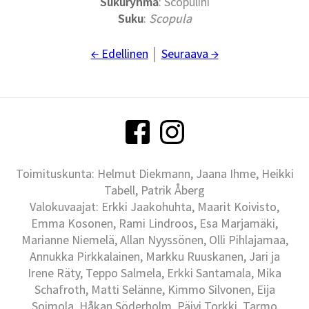
Sukuryhmä
: Scopulini
Suku
:
Scopula
← Edellinen
│
Seuraava →
Toimituskunta: Helmut Diekmann, Jaana Ihme, Heikki
Tabell, Patrik Åberg
Valokuvaajat: Erkki Jaakohuhta, Maarit Koivisto,
Emma Kosonen, Rami Lindroos, Esa Marjamäki,
Marianne Niemelä, Allan Nyyssönen, Olli Pihlajamaa,
Annukka Pirkkalainen, Markku Ruuskanen, Jari ja
Irene Räty, Teppo Salmela, Erkki Santamala, Mika
Schafroth, Matti Selänne, Kimmo Silvonen, Eija
Soimola, Håkan Söderholm, Päivi Torkki, Tarmo