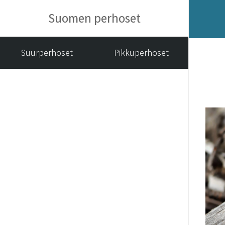
Suomen perhoset
Suurperhoset
Pikkuperhoset