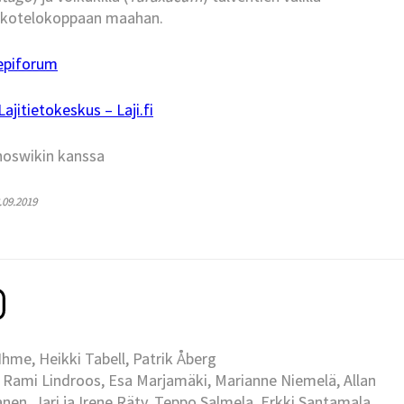
u kotelokoppaan maahan.
epiforum
jitietokeskus – Laji.fi
hoswikin kanssa
3.09.2019
me, Heikki Tabell, Patrik Åberg
 Rami Lindroos, Esa Marjamäki, Marianne Niemelä, Allan
en, Jari ja Irene Räty, Teppo Salmela, Erkki Santamala,