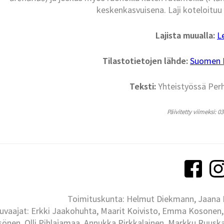
keskenkasvuisena. Laji koteloitu
Lajista muualla:
L
Tilastotietojen lähde:
Suomen La
Teksti:
Yhteistyössä Per
Päivitetty viimeksi: 0
Toimituskunta: Helmut Diekmann, Jaana Ih
uvaajat: Erkki Jaakohuhta, Maarit Koivisto, Emma Kosonen,
önen, Olli Pihlajamaa, Annukka Pirkkalainen, Markku Ruuskan