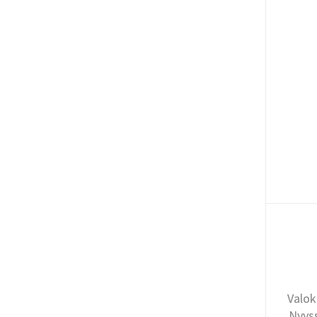
Valok
Nyyss