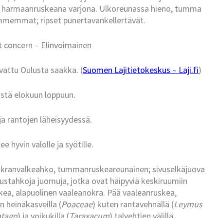
an harmaanruskeana varjona. Ulkoreunassa hieno, tumma
ummemmat; ripset punertavankellertävät.
t concern – Elinvoimainen
avattu Oulusta saakka. (
Suomen Lajitietokeskus – Laji.fi
)
istä elokuun loppuun.
ä ja rantojen läheisyydessä.
e hyvin valolle ja syötille.
kranvalkeahko, tummanruskeareunainen; sivuselkäjuova
mustahkoja juomuja, jotka ovat häipyviä keskiruumiin
ea, alapuolinen vaaleanokra. Pää vaaleanruskea,
 heinäkasveilla (
Poaceae
) kuten rantavehnällä (
Leymus
ntago
) ja voikukilla (
Taraxacum
) talvehtien välillä