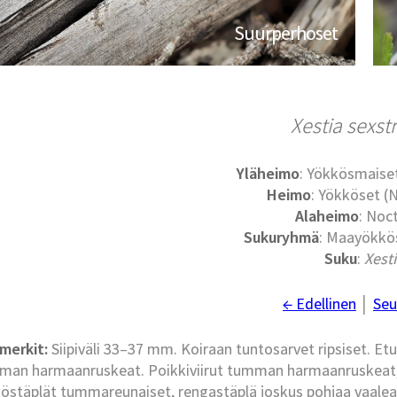
Suurperhoset
Xestia sexst
Yläheimo
: Yökkösmaise
Heimo
: Yökköset (
Alaheimo
: Noc
Sukuryhmä
: Maayökkös
Suku
:
Xest
← Edellinen
│
Seu
merkit:
Siipiväli 33–37 mm. Koiraan tuntosarvet ripsiset. E
man harmaanruskeat. Poikkiviirut tumman harmaanruskeat, h
östäplät tummareunaiset, rengastäplä joskus pohjaa vaaleam