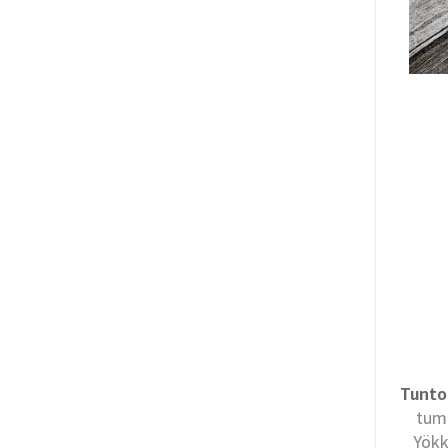
Tunto
tum
Yökk