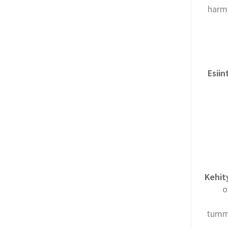
harm
Esii
Kehit
o
tumme