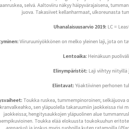
aanruskea, selvä. Aaltoviiru näkyy häipyvärajaisena, tumm
juova. Takasiivet kellanharmaat, ulkoreunasta t
Uhanalaisuusarvio 2019:
LC = Leas
ntyminen:
Viiruruuniyökkönen on melko yleinen laji, jota on t
Lentoaika:
Heinäkuun puoliväl
Elinympäristöt:
Laji viihtyy niityill
Elintavat:
Yöaktiivinen perhonen tule
ysvaiheet:
Toukka ruskea, tummempinoroinen; selkäjuova o
kranvalkeahko, sen yläpuolella takaruumiin jaokkeissa rivi 
jaokkeissa; hengitysaukkojen yläpuolinen alue tummanrusk
mpikuvioinen. Toukka elää elokuusta toukokuuhun eritoten
arenarius
) ja joskus myös ruohoilla kuten ratamoilla (
Pla