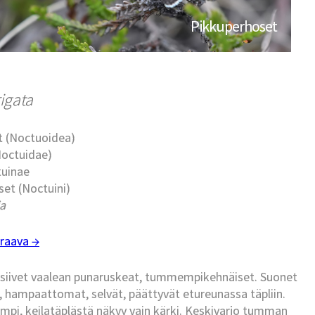
Pikkuperhoset
rigata
t (Noctuoidea)
Noctuidae)
tuinae
et (Noctuini)
ia
raava →
tusiivet vaalean punaruskeat, tummempikehnäiset. Suonet
ampaattomat, selvät, päättyvät etureunassa täpliin.
pi, keilatäplästä näkyy vain kärki. Keskivarjo tumman