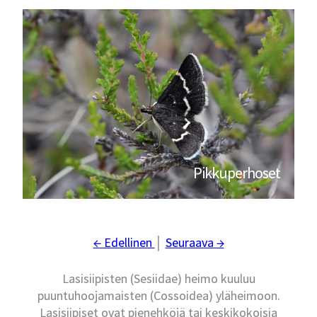
Pikkuperhoset
← Edellinen
│
Seuraava →
Lasisiipisten (Sesiidae) heimo kuuluu
puuntuhoojamaisten (Cossoidea) yläheimoon.
Lasisiipiset ovat pienehköjä tai keskikokoisia