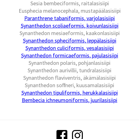
Sesia bembeciformis, raitalasisiipi
Eusphecia melanocephala, mustapäälasisiipi
Paranthrene tabaniformis, varjolasisiipi
Synanthedon scoliaeformis, koivunlasisiipi
Synanthedon mesiaeformis, kaakonlasisiipi
Synanthedon spheciformis, leppälasisiipi
Synanthedon culiciformis, vesalasisiipi
Synanthedon formicaeformis, pajulasisiipi
Synanthedon polaris, pohjanlasisiipi
Synanthedon aurivillii, tundralasisiipi
Synanthedon flaviventris, äkämälasisiipi
Synanthedon soffneri, kuusamalasisiipi
Synanthedon tipuliformis, herukkalasisiipi
Bembecia ichneumoniformis, juurilasisiipi