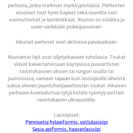
perhosia, jotka matkivat myrkkypistiäisiä. Perhosten
etusiivet ovat hyvin kapeat sekä suurelta osin
suomuttomat ja lasinkirkkaat. Ruumis on solakka ja
usein värikkään poikkijuovainen.
Aikuiset perhoset ovat aktiivisia päiväsaikaan.
Muutamat lajit ovat viljelyskasvien tuholaisia. Toukat
elävät kaivertamissaan käytävissä puuvartisten
ravintokasvien oksien tai rungon sisällä tai
juuristoissa, samaan tapaan kuin lasisiipisille läheistä
sukua olevien puuntuhoojaperhosten toukat. Aikuisen
perhosen kuoriuduttua tyhjä kotelo työntyy osittain
ravintokasvin ulkopuolelle.
Lasisiipiset:
Pennisetia hylaeiformis, vattulasisiipi
Sesia apiformis, haavanlasisiipi