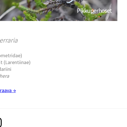
Pikkuperhoset
erraria
eometridae)
t (Larentiinae)
dariini
hera
raava →