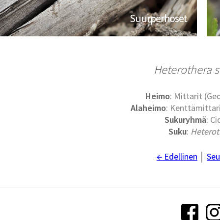
Suurperhoset
Heterothera s
Heimo
: Mittarit (G
Alaheimo
: Kenttämittari
Sukuryhmä
: Ci
Suku
:
Heterot
← Edellinen
│
Seu