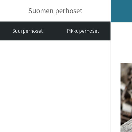
Suomen perhoset
Suurperhoset
Pikkuperhoset