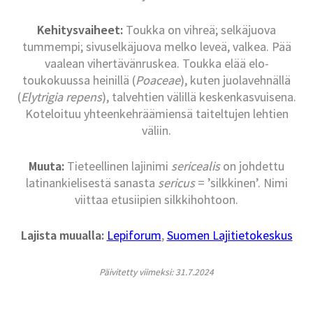
Kehitysvaiheet:
Toukka on vihreä; selkäjuova
tummempi; sivuselkäjuova melko leveä, valkea. Pää
vaalean vihertävänruskea. Toukka elää elo-
toukokuussa heinillä (
Poaceae
), kuten juolavehnällä
(
Elytrigia repens
), talvehtien välillä keskenkasvuisena.
Koteloituu yhteenkehräämiensä taiteltujen lehtien
väliin.
Muuta:
Tieteellinen lajinimi
sericealis
on johdettu
latinankielisestä sanasta
sericus
= ’silkkinen’. Nimi
viittaa etusiipien silkkihohtoon.
Lajista muualla:
Lepiforum
,
Suomen Lajitietokeskus
Päivitetty viimeksi: 31.7.2024