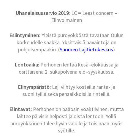
Uhanalaisuusarvio 2019
: LC = Least concern –
Elinvoimainen
Esiintyminen:
Yleistä puroyökköstä tavataan Oulun
korkeudelle saakka. Yksittäisiä havaintoja on
pohjoisempaakin. (
Suomen Lajitietokeskus
)
Lentoaika:
Perhonen lentää kesä–elokuussa ja
osittaisena 2. sukupolvena elo–syyskuussa.
Elinympäristö:
Laji viihtyy kosteilla ranta- ja
suoniityillä sekä pensaikkoisilla rinteillä.
Elintavat:
Perhonen on pääosin yöaktiivinen, mutta
lähtee päivisin helposti jaloista lentoon. Yöllä
puroyökkönen tulee hyvin valolle ja toisinaan myös
syötille.