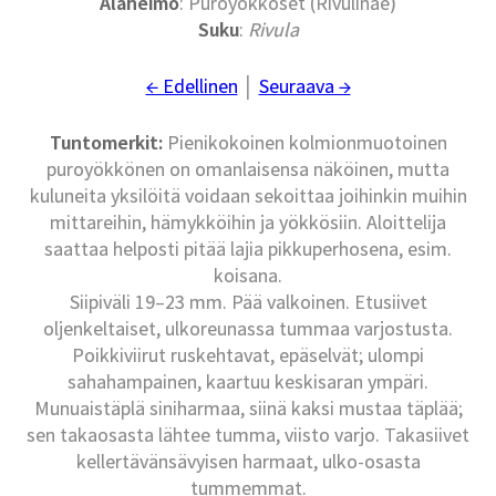
Alaheimo
: Puroyökköset (Rivulinae)
Suku
:
Rivula
← Edellinen
│
Seuraava →
Tuntomerkit:
Pienikokoinen kolmionmuotoinen
puroyökkönen on omanlaisensa näköinen, mutta
kuluneita yksilöitä voidaan sekoittaa joihinkin muihin
mittareihin, hämykköihin ja yökkösiin. Aloittelija
saattaa helposti pitää lajia pikkuperhosena, esim.
koisana.
Siipiväli 19–23 mm. Pää valkoinen. Etusiivet
oljenkeltaiset, ulkoreunassa tummaa varjostusta.
Poikkiviirut ruskehtavat, epäselvät; ulompi
sahahampainen, kaartuu keskisaran ympäri.
Munuaistäplä siniharmaa, siinä kaksi mustaa täplää;
sen takaosasta lähtee tumma, viisto varjo. Takasiivet
kellertävänsävyisen harmaat, ulko-osasta
tummemmat.