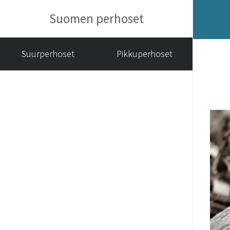
Suomen perhoset
Suurperhoset
Pikkuperhoset