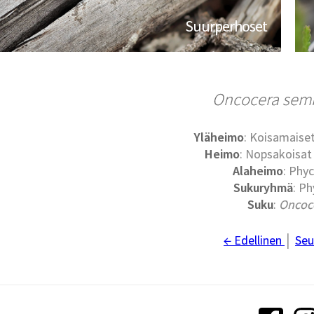
Suurperhoset
Oncocera semi
Yläheimo
: Koisamaiset
Heimo
: Nopsakoisat 
Alaheimo
: Phyc
Sukuryhmä
: Ph
Suku
:
Oncoc
← Edellinen
│
Seu