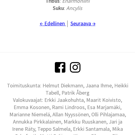
Tribus
:
Enarmoniini
Suku
:
Ancylis
← Edellinen
│
Seuraava →
Toimituskunta: Helmut Diekmann, Jaana Ihme, Heikki
Tabell, Patrik Åberg
Valokuvaajat: Erkki Jaakohuhta, Maarit Koivisto,
Emma Kosonen, Rami Lindroos, Esa Marjamäki,
Marianne Niemelä, Allan Nyyssönen, Olli Pihlajamaa,
Annukka Pirkkalainen, Markku Ruuskanen, Jari ja
Irene Räty, Teppo Salmela, Erkki Santamala, Mika