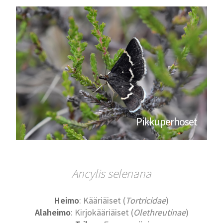
Pikkuperhoset
Ancylis selenana
Heimo
: Kääriäiset (
Tortricidae
)
Alaheimo
: Kirjokääriäiset (
Olethreutinae
)