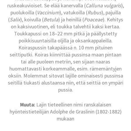
ruskeakuvioiset. Se elää kanervalla (
Calluna vulgaris
),
puolukoilla (
Vaccinium
), vatukoilla (
Rubus
), pajuilla
(
Salix
), koivulla (
Betula
) ja heinillä (
Poaceae
). Kehitys
on kaksivuotinen, eli toukka talvehtii kaksi kertaa.
Toukkapussi on 18–22 mm pitkä ja päällystetty
poikkisuuntaisilla oljilla ja oksankappaleilla.
Koiraspussin takapäässä n. 10 mm pituinen
seittiputki. Koiras kiinnittää pussinsa maan pintaan
tai alle puoleen metriin, sen sijaan naaras
huomattavasti korkeammalle, esim. rämemäntyjen
oksiin. Molemmat sitovat lajille ominaisesti pussinsa
seitillä tiukasti alustaansa niin, että seittiä on ympäri
pussia.
Muuta:
Lajin tieteellinen nimi ranskalaisen
hyönteistieteilijän Adolphe de Graslinin (1802-1882)
mukaan