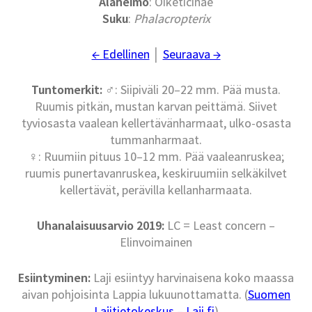
Alaheimo
: Oiketicinae
Suku
:
Phalacropterix
← Edellinen
│
Seuraava →
Tuntomerkit:
♂: Siipiväli 20–22 mm. Pää musta.
Ruumis pitkän, mustan karvan peittämä. Siivet
tyviosasta vaalean kellertävänharmaat, ulko-osasta
tummanharmaat.
♀: Ruumiin pituus 10–12 mm. Pää vaaleanruskea;
ruumis punertavanruskea, keskiruumiin selkäkilvet
kellertävät, perävilla kellanharmaata.
Uhanalaisuusarvio 2019:
LC = Least concern –
Elinvoimainen
Esiintyminen:
Laji esiintyy harvinaisena koko maassa
aivan pohjoisinta Lappia lukuunottamatta. (
Suomen
Lajitietokeskus – Laji.fi
)