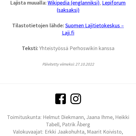
Lajista muualla:
Wikipedia (englanniksi)
,
Lepiforum
(saksaksi)
Tilastotietojen lähde:
Suomen Lajitietokeskus –
Laji.fi
Teksti:
Yhteistyössä Perhoswikin kanssa
Päivitetty viimeksi: 27.10.2022
Toimituskunta: Helmut Diekmann, Jaana Ihme, Heikki
Tabell, Patrik Åberg
Valokuvaajat: Erkki Jaakohuhta, Maarit Koivisto,