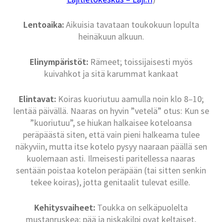
Lentoaika:
Aikuisia tavataan toukokuun lopulta
heinäkuun alkuun.
Elinympäristöt:
Rämeet; toissijaisesti myös
kuivahkot ja sitä karummat kankaat
Elintavat:
Koiras kuoriutuu aamulla noin klo 8–10;
lentää päivällä. Naaras on hyvin ”vetelä” otus: Kun se
”kuoriutuu”, se hiukan halkaisee koteloansa
peräpäästä siten, että vain pieni halkeama tulee
näkyviin, mutta itse kotelo pysyy naaraan päällä sen
kuolemaan asti. Ilmeisesti paritellessa naaras
sentään poistaa kotelon peräpään (tai sitten senkin
tekee koiras), jotta genitaalit tulevat esille.
Kehitysvaiheet:
Toukka on selkäpuolelta
mustanruskea; pää ja niskakilpi ovat keltaiset,